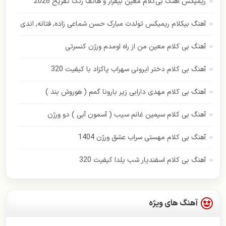
ریمیکس آهنگ بی‌کلام معین بیقرار و هاتف زنگ تفریح 2026
ایهام
آهنگ بیکلام ریمیکس تولدت مبارک حسن شماعی زاده, فتانه, اندی
بابک جهانبخش
آهنگ بی کلام معین من از راه اومدم ورژن کنسرتی
بهنام بانی
آهنگ بی کلام دختر ایرونی سهراب پاکزاد با کیفیت 320
پازل بند
آهنگ بی کلام مهدی دارابی زیر بارونا گمم ( هوروش بند )
پاور موزیک
آهنگ بی کلام سیمین غانم سیب ( آسمون آبی ) دو ورژن
پویا بیاتی
آهنگ بی کلام مهستی سراب عشق ورژن 1404
حامد همایون
آهنگ بی کلام اسفندیار شب یلدا کیفیت 320
حسن شماعی زاده
حمید هیراد
آهنگ های ویژه
حمیرا