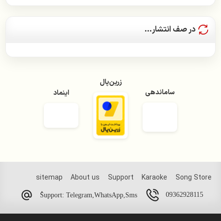
سامان جلیلی
در صف انتشار...
سیمین غانم
سعید پور سعید
زرین‌پال
سیاوش شمس
ساماندهی
اینماد
سیاوش قمیشی
سیروان خسروی
سینا شعبانخانی
شادمهر عقیلی
sitemap
About us
Support
Karaoke
Song Store
شهره صولتی
09362928115
ُSupport: Telegram,WhatsApp,Sms
عارف