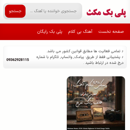
جستجو
صفحه نخست
آهنگ بی کلام
پلی بک رایگان
♪ تمامی فعالیت ها مطابق قوانین کشور می باشد.
♪ پشتیبانی فقط از طریق: پیامک, واتساپ, تلگرام با شماره
09362928115
درج شده در ارتباط باشید .