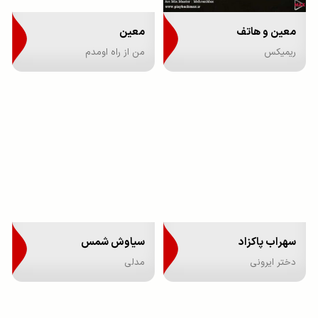
معین و هاتف
معین
ریمیکس
من از راه اومدم
سهراب پاکزاد
سیاوش شمس
دختر ایرونی
مدلی