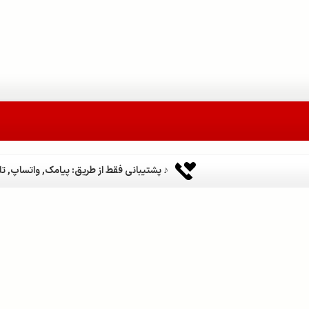
♪ پشتیبانی فقط از طریق: پیامک, واتساپ, تلگر