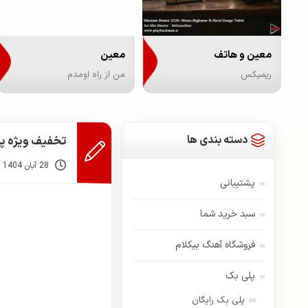
معین و هاتف
معین
ریمیکس
من از راه اومدم
دسته بندی ها
تخفیف ویژه پاییزه 1 آذرماه ت
28 آبان 1404
پشتیبانی
سبد خرید شما
فروشگاه آهنگ بیکلام
پلی بک
پلی بک رایگان