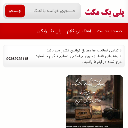
جستجو
صفحه نخست
آهنگ بی کلام
پلی بک رایگان
♪ تمامی فعالیت ها مطابق قوانین کشور می باشد.
♪ پشتیبانی فقط از طریق: پیامک, واتساپ, تلگرام با شماره
09362928115
درج شده در ارتباط باشید .