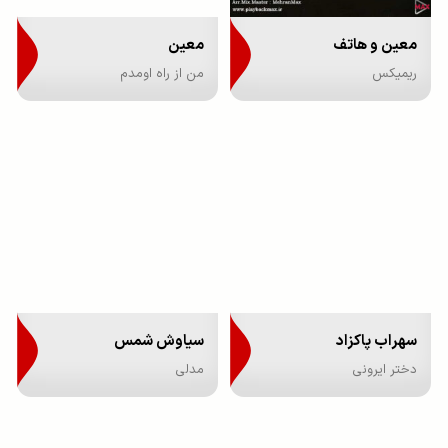
معین و هاتف
معین
ریمیکس
من از راه اومدم
سهراب پاکزاد
سیاوش شمس
دختر ایرونی
مدلی