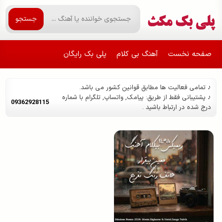
جستجو
صفحه نخست
آهنگ بی کلام
پلی بک رایگان
♪ تمامی فعالیت ها مطابق قوانین کشور می باشد.
♪ پشتیبانی فقط از طریق: پیامک, واتساپ, تلگرام با شماره
09362928115
درج شده در ارتباط باشید .