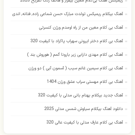
ریمیکس آهنگ بی‌کلام معین بیقرار و هاتف زنگ تفریح 2026
رامین بی باک
آهنگ بیکلام ریمیکس تولدت مبارک حسن شماعی زاده, فتانه, اندی
رستاک
آهنگ بی کلام معین من از راه اومدم ورژن کنسرتی
رضا بهرام
آهنگ بی کلام دختر ایرونی سهراب پاکزاد با کیفیت 320
رضا صادقی
آهنگ بی کلام مهدی دارابی زیر بارونا گمم ( هوروش بند )
رضا یزدانی
آهنگ بی کلام سیمین غانم سیب ( آسمون آبی ) دو ورژن
زانکو
آهنگ بی کلام مهستی سراب عشق ورژن 1404
زانیار خسروی
آهنگ جدید بیکلام بهنام بانی مدلی با کیفیت 320
سهراب پاکزاد
دانلود آهنگ بیکلام سیاوش شمس مدلی 2025
ساسی مانکن
آهنگ بی کلام عارف مدلی با کیفیت عالی 320
سالار عقیلی