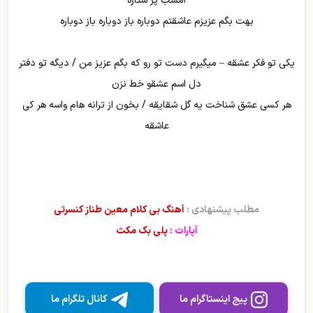
امشب پر ستاره
بهت بگم عزیزم عاشقتم دوباره باز دوباره باز دوباره
یکی تو فکر عشقه – میگیرم دست تو رو که بگم عزیز من / دیگه تو دفتر
دل اسم عشقو خط نزن
هر کسی عشق شناخت یه گل شقایقه / بخون از ترانه هام واسه هر کی
عاشقه
مطلب پیشنهادی :
آهنگ بی کلام معین طناز کنسرتی
آپارات :
پلی بک مکث
پیج اینستاگرام ما
کانال تلگرام ما