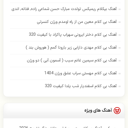
ایهام
آهنگ بیکلام ریمیکس تولدت مبارک حسن شماعی زاده, فتانه, اندی
بابک جهانبخش
آهنگ بی کلام معین من از راه اومدم ورژن کنسرتی
بهنام بانی
آهنگ بی کلام دختر ایرونی سهراب پاکزاد با کیفیت 320
پازل بند
آهنگ بی کلام مهدی دارابی زیر بارونا گمم ( هوروش بند )
پاور موزیک
آهنگ بی کلام سیمین غانم سیب ( آسمون آبی ) دو ورژن
پویا بیاتی
آهنگ بی کلام مهستی سراب عشق ورژن 1404
حامد همایون
آهنگ بی کلام اسفندیار شب یلدا کیفیت 320
حسن شماعی زاده
حمید هیراد
آهنگ های ویژه
حمیرا