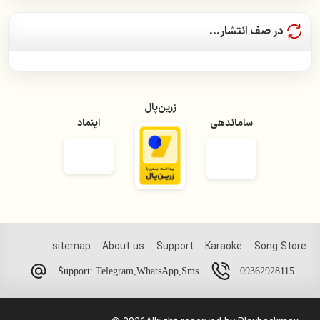
سامان جلیلی
در صف انتشار...
سیمین غانم
سعید پور سعید
زرین‌پال
سیاوش شمس
ساماندهی
اینماد
سیاوش قمیشی
سیروان خسروی
سینا شعبانخانی
شادمهر عقیلی
sitemap
About us
Support
Karaoke
Song Store
شهره صولتی
09362928115
ُSupport: Telegram,WhatsApp,Sms
عارف