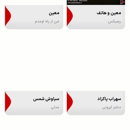
معین و هاتف
معین
ریمیکس
من از راه اومدم
سهراب پاکزاد
سیاوش شمس
دختر ایرونی
مدلی