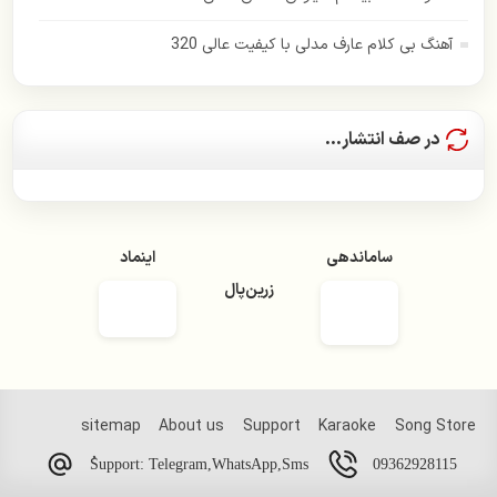
ساسی مانکن
آهنگ بی کلام عارف مدلی با کیفیت عالی 320
سالار عقیلی
سامان جلیلی
در صف انتشار...
سیمین غانم
سعید پور سعید
ساماندهی
اینماد
سیاوش شمس
زرین‌پال
سیاوش قمیشی
سیروان خسروی
سینا شعبانخانی
sitemap
About us
Support
Karaoke
Song Store
شادمهر عقیلی
09362928115
ُSupport: Telegram,WhatsApp,Sms