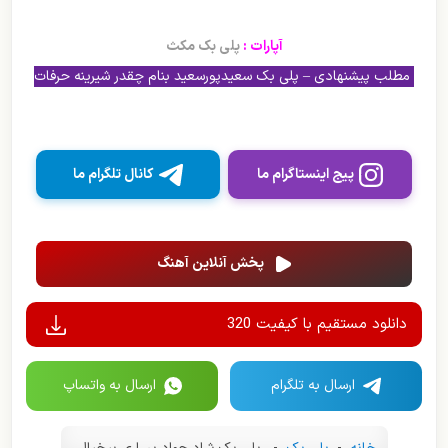
آپارات :
پلی بک مکث
مطلب پیشنهادی – پلی بک سعیدپورسعید بنام چقدر شیرینه حرفات
پیج اینستاگرام ما
کانال تلگرام ما
پخش آنلاین آهنگ
دانلود مستقیم با کیفیت 320
ارسال به تلگرام
ارسال به واتساپ