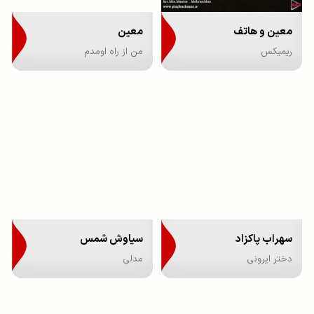
معین و هاتف
معین
ریمیکس
من از راه اومدم
سهراب پاکزاد
سیاوش شمس
دختر ایرونی
مدلی