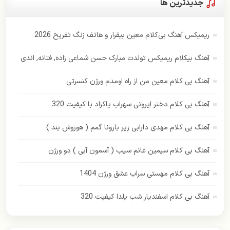
امیر عباس گلاب
جدیدترین ها
اندی
ریمیکس آهنگ بی‌کلام معین بیقرار و هاتف زنگ تفریح 2026
ایهام
آهنگ بیکلام ریمیکس تولدت مبارک حسن شماعی زاده, فتانه, اندی
بابک جهانبخش
آهنگ بی کلام معین من از راه اومدم ورژن کنسرتی
بهنام بانی
آهنگ بی کلام دختر ایرونی سهراب پاکزاد با کیفیت 320
پازل بند
آهنگ بی کلام مهدی دارابی زیر بارونا گمم ( هوروش بند )
پاور موزیک
آهنگ بی کلام سیمین غانم سیب ( آسمون آبی ) دو ورژن
پویا بیاتی
آهنگ بی کلام مهستی سراب عشق ورژن 1404
حامد همایون
آهنگ بی کلام اسفندیار شب یلدا کیفیت 320
حسن شماعی زاده