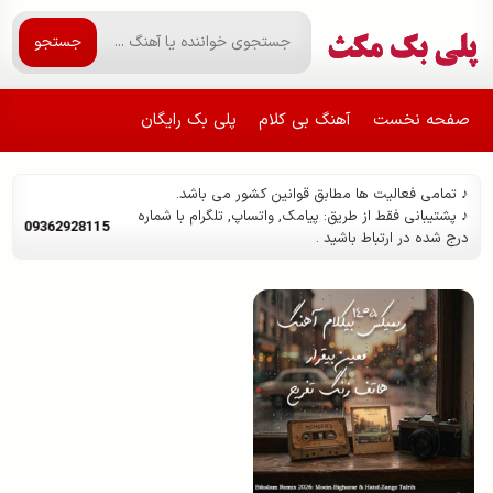
جستجو
صفحه نخست
آهنگ بی کلام
پلی بک رایگان
♪ تمامی فعالیت ها مطابق قوانین کشور می باشد.
♪ پشتیبانی فقط از طریق: پیامک, واتساپ, تلگرام با شماره
09362928115
درج شده در ارتباط باشید .