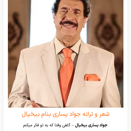
شعر و ترانه جواد یساری بنام بیخیال
جواد یساری بیخیال
– گاهی وقتا که به تو فکر میکنم