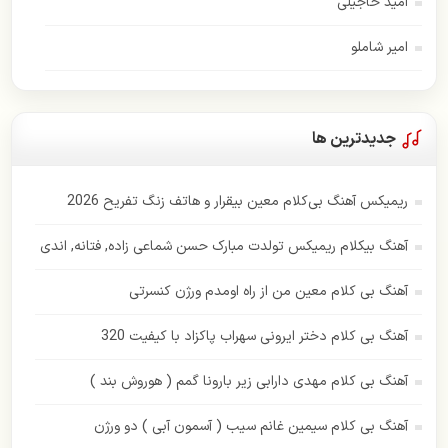
امید حاجیلی
امیر شاملو
اسفندیار
امیر عباس گلاب
جدیدترین ها
اندی
ریمیکس آهنگ بی‌کلام معین بیقرار و هاتف زنگ تفریح 2026
ایهام
آهنگ بیکلام ریمیکس تولدت مبارک حسن شماعی زاده, فتانه, اندی
بابک جهانبخش
آهنگ بی کلام معین من از راه اومدم ورژن کنسرتی
بهنام بانی
آهنگ بی کلام دختر ایرونی سهراب پاکزاد با کیفیت 320
پازل بند
آهنگ بی کلام مهدی دارابی زیر بارونا گمم ( هوروش بند )
پاور موزیک
آهنگ بی کلام سیمین غانم سیب ( آسمون آبی ) دو ورژن