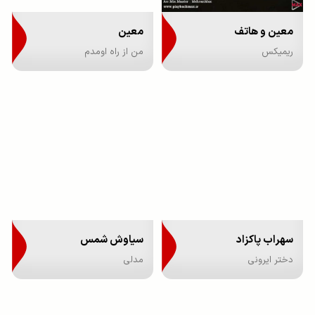
معین و هاتف
معین
ریمیکس
من از راه اومدم
سهراب پاکزاد
سیاوش شمس
دختر ایرونی
مدلی