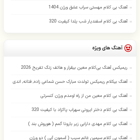
پویا بیاتی
آهنگ بی کلام مهستی سراب عشق ورژن 1404
حامد همایون
آهنگ بی کلام اسفندیار شب یلدا کیفیت 320
حسن شماعی زاده
حمید هیراد
آهنگ های ویژه
حمیرا
ریمیکس آهنگ بی‌کلام معین بیقرار و هاتف زنگ تفریح 2026
رامین بی باک
آهنگ بیکلام ریمیکس تولدت مبارک حسن شماعی زاده, فتانه, اندی
رستاک
آهنگ بی کلام معین من از راه اومدم ورژن کنسرتی
رضا بهرام
آهنگ بی کلام دختر ایرونی سهراب پاکزاد با کیفیت 320
رضا صادقی
آهنگ بی کلام مهدی دارابی زیر بارونا گمم ( هوروش بند )
رضا یزدانی
آهنگ بی کلام سیمین غانم سیب ( آسمون آبی ) دو ورژن