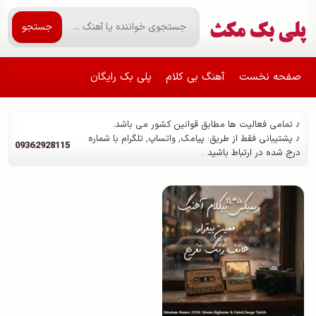
جستجو
صفحه نخست
آهنگ بی کلام
پلی بک رایگان
♪ تمامی فعالیت ها مطابق قوانین کشور می باشد.
♪ پشتیبانی فقط از طریق: پیامک, واتساپ, تلگرام با شماره
09362928115
درج شده در ارتباط باشید .