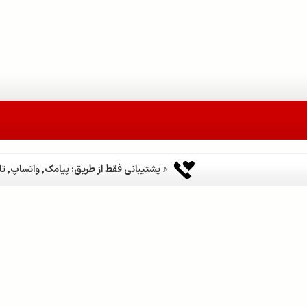
♪ پشتیبانی فقط از طریق: پیامک, واتساپ, تلگر