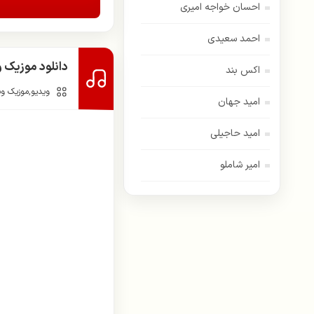
احسان خواجه امیری
احمد سعیدی
دانلود موزیک و
اکس بند
ویدیو
,
موزیک وی
امید جهان
امید حاجیلی
امیر شاملو
اسفندیار
امیر عباس گلاب
اندی
ایهام