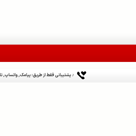
♪ پشتیبانی فقط از طریق: پیامک, واتساپ, تلگر