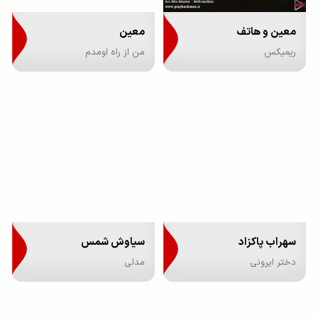
معین و هاتف
معین
ریمیکس
من از راه اومدم
سهراب پاکزاد
سیاوش شمس
دختر ایرونی
مدلی