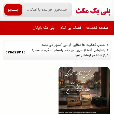
جستجو
صفحه نخست
آهنگ بی کلام
پلی بک رایگان
♪ تمامی فعالیت ها مطابق قوانین کشور می باشد.
♪ پشتیبانی فقط از طریق: پیامک, واتساپ, تلگرام با شماره
09362928115
درج شده در ارتباط باشید .