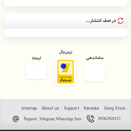
سامان جلیلی
در صف انتشار...
سیمین غانم
سعید پور سعید
زرین‌پال
سیاوش شمس
ساماندهی
اینماد
سیاوش قمیشی
سیروان خسروی
سینا شعبانخانی
شادمهر عقیلی
sitemap
About us
Support
Karaoke
Song Store
شهره صولتی
09362928115
ُSupport: Telegram,WhatsApp,Sms