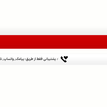
♪ پشتیبانی فقط از طریق: پیامک, واتساپ, تلگر