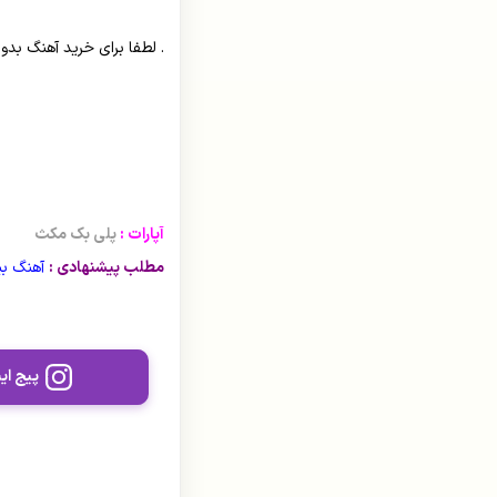
رستاک
. لطفا برای خرید آهنگ بدو
رضا بهرام
رضا صادقی
رضا یزدانی
زانکو
آپارات :
پلی بک مکث
زانیار خسروی
مطلب پیشنهادی :
آهنگ بی
سهراب پاکزاد
ساسی مانکن
پیج این
سالار عقیلی
سامان جلیلی