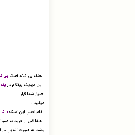
بابک جهانبخش
بهنام بانی
پازل بند
پاور موزیک
پویا بیاتی
حامد همایون
. آهنگ بی کلام آهنگ
بی کل
. این موزیک بیکلام در
یک گا
حسن شماعی زاده
اختیار شما قرار
حمید هیراد
میگیرد .
. گام اصلی این آهنگ
Cm
م
حمیرا
. لطفا قبل از خرید به دمو
رامین بی باک
باشد, به صورت آنلاین در ق