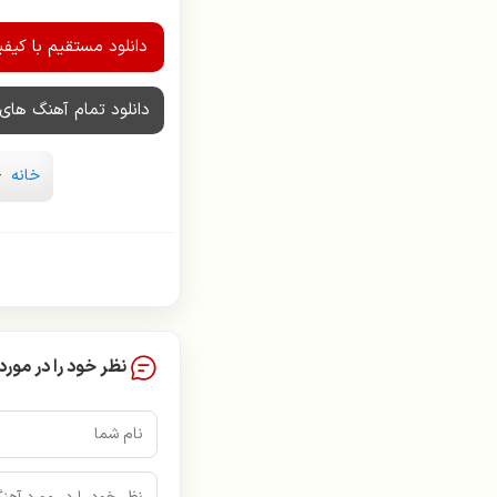
سیمین غانم
دانلود مستقیم با کیفیت 
سعید پور سعید
دانلود تمام آهنگ های 
سیاوش شمس
سیاوش قمیشی
خانه
-
سیروان خسروی
سینا شعبانخانی
شادمهر عقیلی
نظر خود را در مورد
شهره صولتی
عارف
عرشیاس