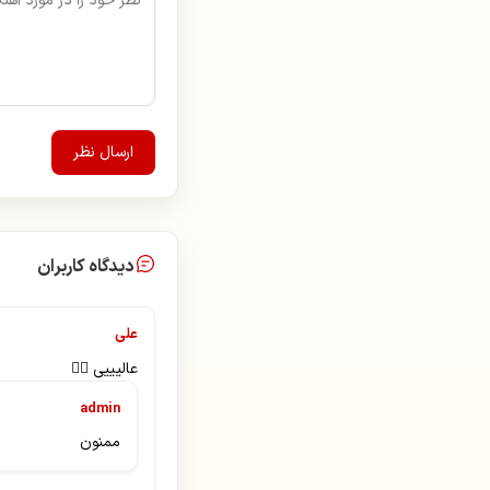
علی منتظری
علیرضا طلیسچی
عماد
ارسال نظر
فتانه
فرزاد فرزین
دیدگاه کاربران
فرشید امین
فریدون اسرایی
علی
کسری زاهدی
عالیییی 👌🏻
admin
گرشا رضایی
ممنون
گوگوش