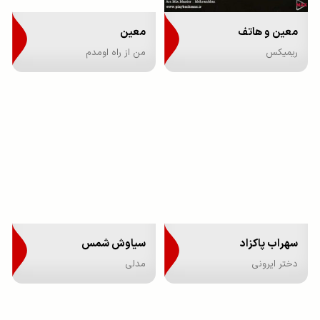
معین و هاتف
معین
ریمیکس
من از راه اومدم
سهراب پاکزاد
سیاوش شمس
دختر ایرونی
مدلی