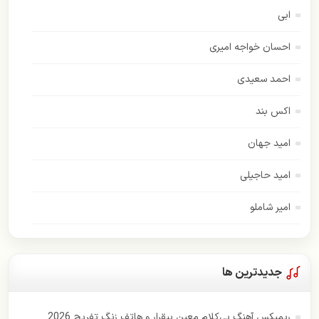
ابی
احسان خواجه امیری
احمد سعیدی
اکس بند
امید جهان
امید حاجیلی
امیر شاملو
اسفندیار
امیر عباس گلاب
جدیدترین ها
اندی
ریمیکس آهنگ بی‌کلام معین بیقرار و هاتف زنگ تفریح 2026