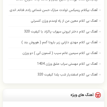
ایهام
آهنگ بیکلام ریمیکس تولدت مبارک حسن شماعی زاده, فتانه, اندی
بابک جهانبخش
آهنگ بی کلام معین من از راه اومدم ورژن کنسرتی
بهنام بانی
آهنگ بی کلام دختر ایرونی سهراب پاکزاد با کیفیت 320
پازل بند
آهنگ بی کلام مهدی دارابی زیر بارونا گمم ( هوروش بند )
پاور موزیک
آهنگ بی کلام سیمین غانم سیب ( آسمون آبی ) دو ورژن
پویا بیاتی
آهنگ بی کلام مهستی سراب عشق ورژن 1404
حامد همایون
آهنگ بی کلام اسفندیار شب یلدا کیفیت 320
حسن شماعی زاده
حمید هیراد
آهنگ های ویژه
حمیرا