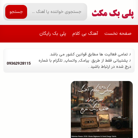
جستجو
صفحه نخست
آهنگ بی کلام
پلی بک رایگان
♪ تمامی فعالیت ها مطابق قوانین کشور می باشد.
♪ پشتیبانی فقط از طریق: پیامک, واتساپ, تلگرام با شماره
09362928115
درج شده در ارتباط باشید .