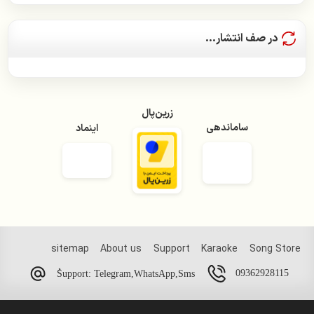
سامان جلیلی
در صف انتشار...
سیمین غانم
سعید پور سعید
زرین‌پال
سیاوش شمس
ساماندهی
اینماد
سیاوش قمیشی
سیروان خسروی
سینا شعبانخانی
شادمهر عقیلی
sitemap
About us
Support
Karaoke
Song Store
شهره صولتی
09362928115
ُSupport: Telegram,WhatsApp,Sms
عارف