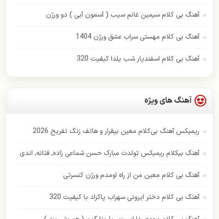
پاور موزیک
آهنگ بی کلام سیمین غانم سیب ( آسمون آبی ) دو ورژن
پویا بیاتی
آهنگ بی کلام مهستی سراب عشق ورژن 1404
حامد همایون
آهنگ بی کلام اسفندیار شب یلدا کیفیت 320
حسن شماعی زاده
حمید هیراد
آهنگ های ویژه
حمیرا
ریمیکس آهنگ بی‌کلام معین بیقرار و هاتف زنگ تفریح 2026
رامین بی باک
آهنگ بیکلام ریمیکس تولدت مبارک حسن شماعی زاده, فتانه, اندی
رستاک
آهنگ بی کلام معین من از راه اومدم ورژن کنسرتی
رضا بهرام
آهنگ بی کلام دختر ایرونی سهراب پاکزاد با کیفیت 320
رضا صادقی