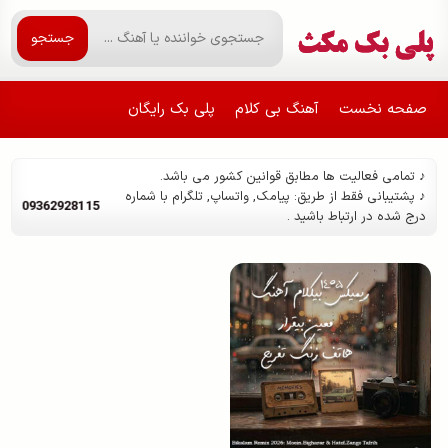
جستجو
صفحه نخست
آهنگ بی کلام
پلی بک رایگان
♪ تمامی فعالیت ها مطابق قوانین کشور می باشد.
♪ پشتیبانی فقط از طریق: پیامک, واتساپ, تلگرام با شماره
09362928115
درج شده در ارتباط باشید .