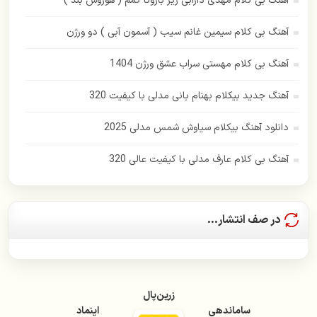
آهنگ بی کلام مهدی دارابی زیر بارونا گمم ( هوروش بند )
رضا یزدانی
آهنگ بی کلام سیمین غانم سیب ( آسمون آبی ) دو ورژن
زانکو
آهنگ بی کلام مهستی سراب عشق ورژن 1404
زانیار خسروی
آهنگ جدید بیکلام بهنام بانی مدلی با کیفیت 320
سهراب پاکزاد
دانلود آهنگ بیکلام سیاوش شمس مدلی 2025
ساسی مانکن
آهنگ بی کلام عارف مدلی با کیفیت عالی 320
سالار عقیلی
سامان جلیلی
در صف انتشار...
سیمین غانم
سعید پور سعید
زرین‌پال
سیاوش شمس
ساماندهی
اینماد