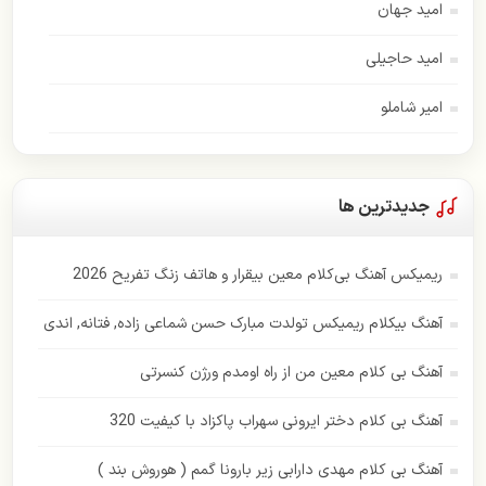
امید جهان
امید حاجیلی
امیر شاملو
اسفندیار
امیر عباس گلاب
جدیدترین ها
اندی
ریمیکس آهنگ بی‌کلام معین بیقرار و هاتف زنگ تفریح 2026
ایهام
آهنگ بیکلام ریمیکس تولدت مبارک حسن شماعی زاده, فتانه, اندی
بابک جهانبخش
آهنگ بی کلام معین من از راه اومدم ورژن کنسرتی
بهنام بانی
آهنگ بی کلام دختر ایرونی سهراب پاکزاد با کیفیت 320
پازل بند
آهنگ بی کلام مهدی دارابی زیر بارونا گمم ( هوروش بند )