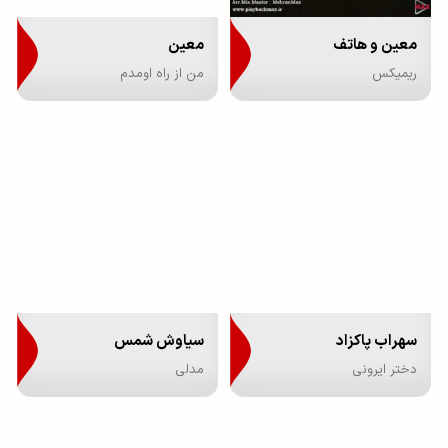
معین و هاتف
معین
ریمیکس
من از راه اومدم
سهراب پاکزاد
سیاوش شمس
دختر ایرونی
مدلی