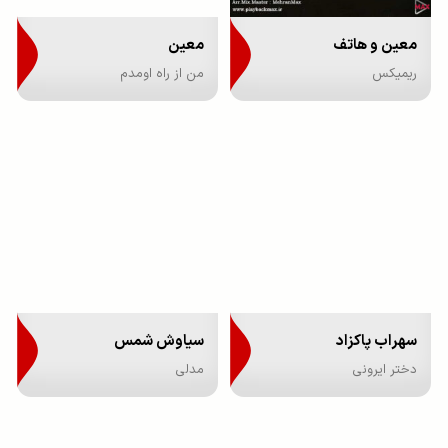
معین و هاتف
معین
ریمیکس
من از راه اومدم
سهراب پاکزاد
سیاوش شمس
دختر ایرونی
مدلی