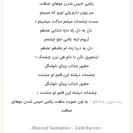
یکمی خیس شدن موهای صافت
سر زبون دارم ولی تورو که میبینم
مست چشمات میشم ساکت میشینم ♪
دل به دل راه داره جذابی عشقم
آرزوم اینه باشی جلو چشمم
دل به دریا زده ام عاشقم عشقم
اینجوری نکن با دلم هی نزن چشمک ♪
مغرور جذاب زیبای خوشگل
چشمات درشته این قلبم تو مشتت
مغرور جذاب زیبای خوشگل
چشمات درشته این قلبم تو مشتت ♪
زده بارون صادقلو –
به اون صورت ماهت یکمی خیس شدن موهای
صافت
♪ Masoud Sadeghloo – Zade Baroon ♪