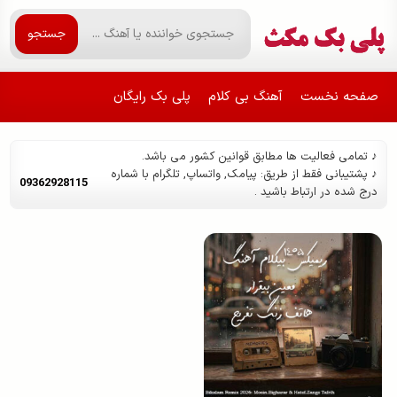
جستجو
صفحه نخست
آهنگ بی کلام
پلی بک رایگان
♪ تمامی فعالیت ها مطابق قوانین کشور می باشد.
♪ پشتیبانی فقط از طریق: پیامک, واتساپ, تلگرام با شماره
09362928115
درج شده در ارتباط باشید .