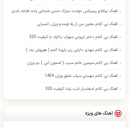
ایهام
آهنگ بیکلام ریمیکس تولدت مبارک حسن شماعی زاده, فتانه, اندی
بابک جهانبخش
آهنگ بی کلام معین من از راه اومدم ورژن کنسرتی
بهنام بانی
آهنگ بی کلام دختر ایرونی سهراب پاکزاد با کیفیت 320
پازل بند
آهنگ بی کلام مهدی دارابی زیر بارونا گمم ( هوروش بند )
پاور موزیک
آهنگ بی کلام سیمین غانم سیب ( آسمون آبی ) دو ورژن
پویا بیاتی
آهنگ بی کلام مهستی سراب عشق ورژن 1404
حامد همایون
آهنگ بی کلام اسفندیار شب یلدا کیفیت 320
حسن شماعی زاده
حمید هیراد
آهنگ های ویژه
حمیرا