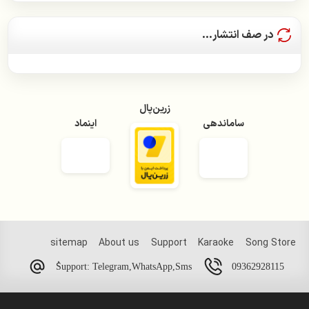
سامان جلیلی
در صف انتشار...
سیمین غانم
سعید پور سعید
زرین‌پال
سیاوش شمس
ساماندهی
اینماد
سیاوش قمیشی
سیروان خسروی
سینا شعبانخانی
شادمهر عقیلی
sitemap
About us
Support
Karaoke
Song Store
شهره صولتی
09362928115
ُSupport: Telegram,WhatsApp,Sms
عارف