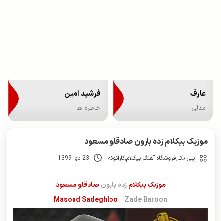
عارف
فرشید امین
مدلی
خاطره ها
موزیک بیکلام زده بارون صادقلو مسعود
پلی بک
,
فروشگاه آهنگ بیکلام
,
کارائوکه
23 دی 1399
موزیک بیکلام
زده بارون
صادقلو مسعود
Masoud Sadeghloo
– Zade Baroon