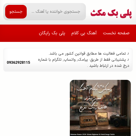
جستجو
صفحه نخست
آهنگ بی کلام
پلی بک رایگان
♪ تمامی فعالیت ها مطابق قوانین کشور می باشد.
♪ پشتیبانی فقط از طریق: پیامک, واتساپ, تلگرام با شماره
09362928115
درج شده در ارتباط باشید .