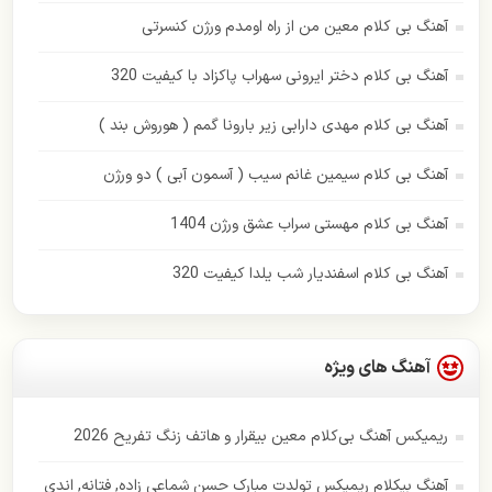
بابک جهانبخش
آهنگ بی کلام معین من از راه اومدم ورژن کنسرتی
بهنام بانی
آهنگ بی کلام دختر ایرونی سهراب پاکزاد با کیفیت 320
پازل بند
آهنگ بی کلام مهدی دارابی زیر بارونا گمم ( هوروش بند )
پاور موزیک
آهنگ بی کلام سیمین غانم سیب ( آسمون آبی ) دو ورژن
پویا بیاتی
آهنگ بی کلام مهستی سراب عشق ورژن 1404
حامد همایون
آهنگ بی کلام اسفندیار شب یلدا کیفیت 320
حسن شماعی زاده
حمید هیراد
آهنگ های ویژه
حمیرا
ریمیکس آهنگ بی‌کلام معین بیقرار و هاتف زنگ تفریح 2026
رامین بی باک
آهنگ بیکلام ریمیکس تولدت مبارک حسن شماعی زاده, فتانه, اندی