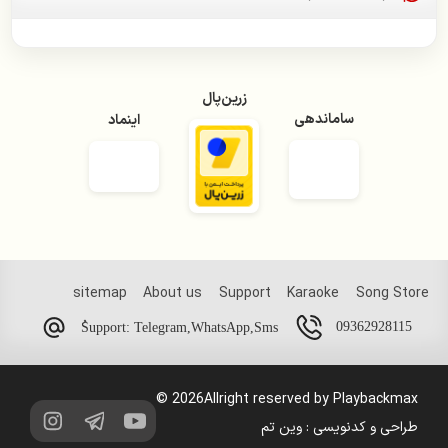
سیمین غانم
سعید پور سعید
زرین‌پال
سیاوش شمس
ساماندهی
اینماد
سیاوش قمیشی
سیروان خسروی
سینا شعبانخانی
شادمهر عقیلی
sitemap
About us
Support
Karaoke
Song Store
شهره صولتی
09362928115
ُSupport: Telegram,WhatsApp,Sms
عارف
2026Allright reserved by Playbackmax ©
عرشیاس
طراحی و کدنویسی :
وین تم