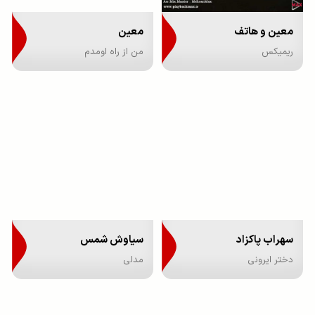
معین و هاتف
معین
ریمیکس
من از راه اومدم
سهراب پاکزاد
سیاوش شمس
دختر ایرونی
مدلی